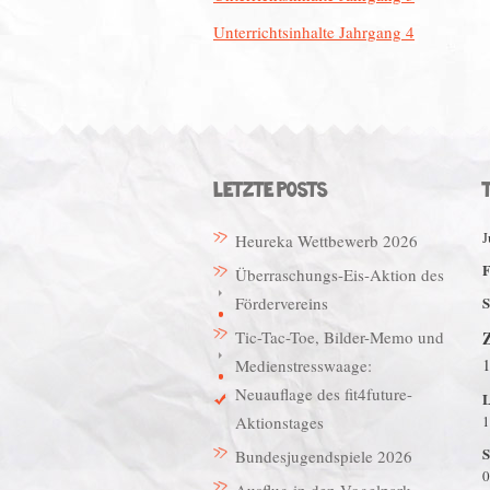
Unterrichtsinhalte Jahrgang 4
LETZTE POSTS
J
Heureka Wettbewerb 2026
F
Überraschungs-Eis-Aktion des
Fördervereins
S
Tic-Tac-Toe, Bilder-Memo und
Z
Medienstresswaage:
Neuauflage des fit4future-
L
Aktionstages
1
S
Bundesjugendspiele 2026
0