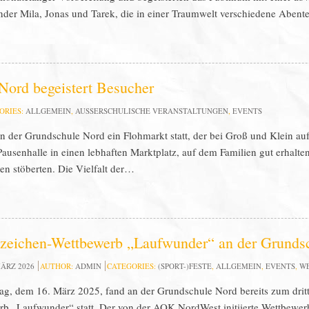
nder Mila, Jonas und Tarek, die in einer Traumwelt verschiedene Abent
Nord begeistert Besucher
ORIES:
ALLGEMEIN
,
AUSSERSCHULISCHE VERANSTALTUNGEN
,
EVENTS
 der Grundschule Nord ein Flohmarkt statt, der bei Groß und Klein auf
ausenhalle in einen lebhaften Marktplatz, auf dem Familien gut erhalt
en stöberten. Die Vielfalt der…
zeichen-Wettbewerb „Laufwunder“ an der Grunds
MÄRZ 2026
AUTHOR:
ADMIN
CATEGORIES:
(SPORT-)FESTE
,
ALLGEMEIN
,
EVENTS
,
W
, dem 16. März 2025, fand an der Grundschule Nord bereits zum drit
b „Laufwunder“ statt. Der von der AOK NordWest initiierte Wettbewerb