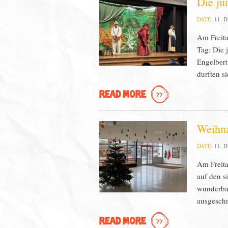
Die ju
DATE:
11. 
Am Freita
Tag: Die 
Engelbert
durften s
READ MORE
Weihna
DATE:
11. 
Am Freita
auf den s
wunderbar
ausgeschn
READ MORE