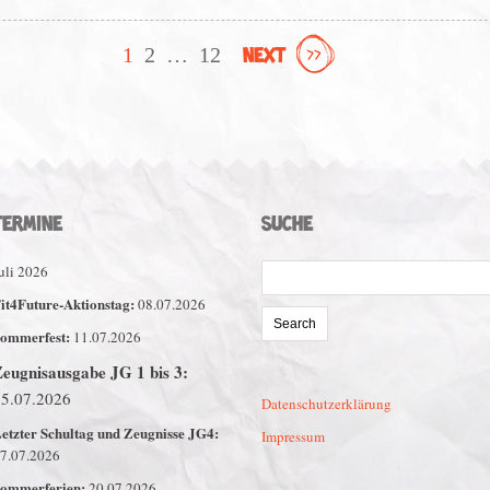
1
2
…
12
NEXT
TERMINE
SUCHE
Search
uli 2026
for:
it4Future-Aktionstag:
08.07.2026
ommerfest:
11.07.2026
eugnisausgabe JG 1 bis 3:
15.07.2026
Datenschutzerklärung
etzter Schultag und Zeugnisse JG4:
Impressum
7.07.2026
ommerferien:
20.07.2026 –