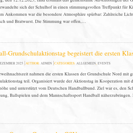
rwandelte sich der Schulhof in einen stimmungsvollen Treffpunkt für Ki
m Ankommen war die besondere Atmosphäre spürbar: Zahlreiche Lichter
sch und Bratwurst. Die Stimmung war offen,…
ll-Grundschulaktionstag begeistert die ersten Kla
DEZEMBER 2025
AUTHOR:
ADMIN
CATEGORIES:
ALLGEMEIN
,
EVENTS
rweihnachtszeit nahmen die ersten Klassen der Grundschule Nord mit 
laktionstag teil. Organisiert wurde der Aktionstag in Kooperation mit
öhe und unterstützt vom Deutschen Handballbund. Ziel war es, den Sc
ng, Ballspielen und dem Mannschaftssport Handball näherzubringen. 