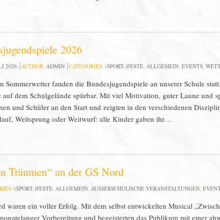
jugendspiele 2026
LI 2026
AUTHOR:
ADMIN
CATEGORIES:
(SPORT-)FESTE
,
ALLGEMEIN
,
EVENTS
,
WET
m Sommerwetter fanden die Bundesjugendspiele an unserer Schule stat
 auf dem Schulgelände spürbar. Mit viel Motivation, guter Laune und s
nen und Schüler an den Start und zeigten in den verschiedenen Diszipl
auf, Weitsprung oder Weitwurf: alle Kinder gaben ihr…
n Träumen“ an der GS Nord
RIES:
(SPORT-)FESTE
,
ALLGEMEIN
,
AUSSERSCHULISCHE VERANSTALTUNGEN
,
EVEN
 waren ein voller Erfolg. Mit dem selbst entwickelten Musical „Zwisch
monatelanger Vorbereitung und begeisterten das Publikum mit einer a