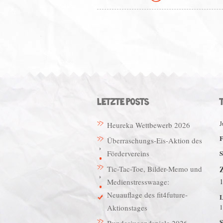
Beitragsnavigation
LETZTE POSTS
J
Heureka Wettbewerb 2026
F
Überraschungs-Eis-Aktion des
Fördervereins
S
Tic-Tac-Toe, Bilder-Memo und
Z
Medienstresswaage:
Neuauflage des fit4future-
L
Aktionstages
1
S