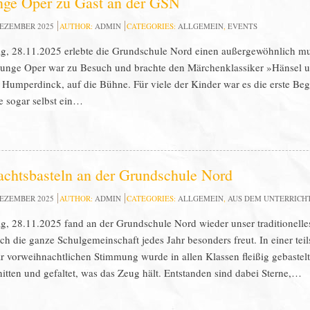
nge Oper zu Gast an der GSN
DEZEMBER 2025
AUTHOR:
ADMIN
CATEGORIES:
ALLGEMEIN
,
EVENTS
g, 28.11.2025 erlebte die Grundschule Nord einen außergewöhnlich mu
junge Oper war zu Besuch und brachte den Märchenklassiker »Hänsel u
 Humperdinck, auf die Bühne. Für viele der Kinder war es die erste B
ie sogar selbst ein…
chtsbasteln an der Grundschule Nord
DEZEMBER 2025
AUTHOR:
ADMIN
CATEGORIES:
ALLGEMEIN
,
AUS DEM UNTERRICH
g, 28.11.2025 fand an der Grundschule Nord wieder unser traditionelles
ich die ganze Schulgemeinschaft jedes Jahr besonders freut. In einer tei
 vorweihnachtlichen Stimmung wurde in allen Klassen fleißig gebastelt
itten und gefaltet, was das Zeug hält. Entstanden sind dabei Sterne,…