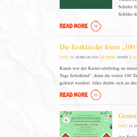
Schüler f
Schüler d
READ MORE
Die Erstklässler feiern „100
DATE:
24. FEBRUAR 2026
AUTHOR:
ADMIN
CAT
Kaum war der Karnevalsfreitag an unsere
Tage Schulkind“, denn die ersten 100 T
gefeiert werden! Alles drehte sich an 
READ MORE
Gemein
DATE:
18. 
Am Freita