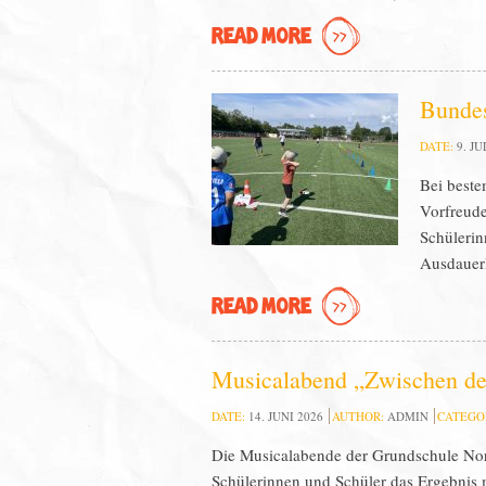
READ MORE
Bundes
DATE:
9. JU
Bei beste
Vorfreude
Schülerin
Ausdauerl
READ MORE
Musicalabend „Zwischen de
DATE:
14. JUNI 2026
AUTHOR:
ADMIN
CATEGO
Die Musicalabende der Grundschule Nord
Schülerinnen und Schüler das Ergebnis 