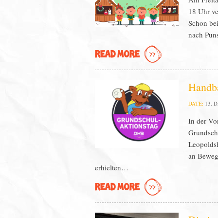
18 Uhr ve
Schon bei
nach Pun
READ MORE
Handba
DATE:
13. 
In der Vo
Grundschu
Leopoldsh
an Bewegu
erhielten…
READ MORE