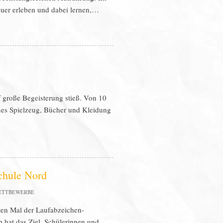
euer erleben und dabei lernen,…
 große Begeisterung stieß. Von 10
enes Spielzeug, Bücher und Kleidung
chule Nord
ETTBEWERBE
ten Mal der Laufabzeichen-
 hat das Ziel, Schülerinnen und