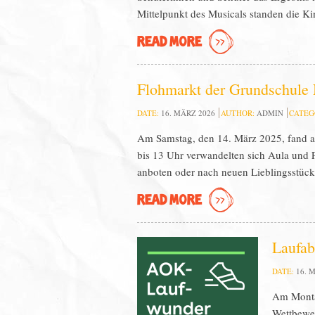
Mittelpunkt des Musicals standen die Ki
READ MORE
Flohmarkt der Grundschule 
DATE:
16. MÄRZ 2026
AUTHOR:
ADMIN
CATEG
Am Samstag, den 14. März 2025, fand an
bis 13 Uhr verwandelten sich Aula und P
anboten oder nach neuen Lieblingsstück
READ MORE
Laufab
DATE:
16. 
Am Montag
Wettbewer