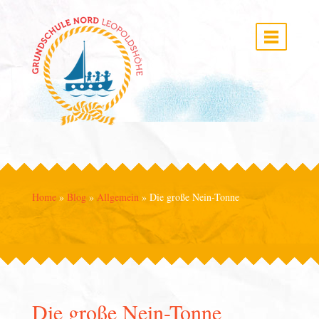
Home
»
Blog
»
Allgemein
»
Die große Nein-Tonne
Die große Nein-Tonne