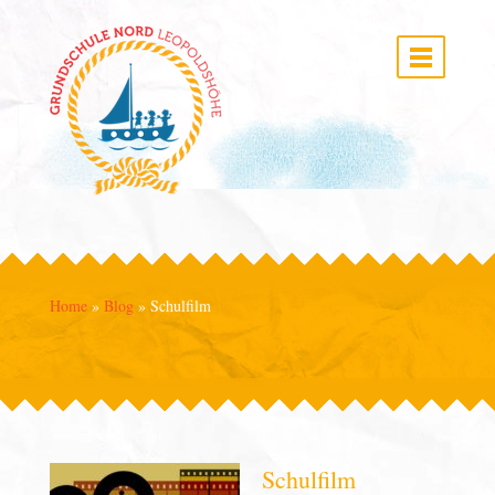
Home
»
Blog
»
Schulfilm
Schulfilm