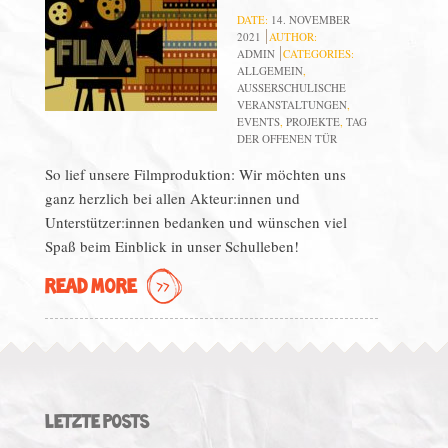
DATE:
14. NOVEMBER
2021
AUTHOR:
ADMIN
CATEGORIES:
ALLGEMEIN
,
AUSSERSCHULISCHE V
ERANSTALTUNGEN
,
EVENTS
,
PROJEKTE
,
TAG
DER OFFENEN TÜR
So lief unsere Filmproduktion: Wir möchten uns
ganz herzlich bei allen Akteur:innen und
Unterstützer:innen bedanken und wünschen viel
Spaß beim Einblick in unser Schulleben!
READ MORE
LETZTE POSTS